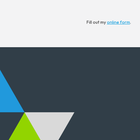
Fill out my
online form
.