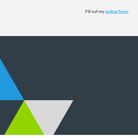
Fill out my
online form
.