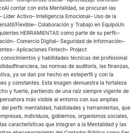
oAl contar con esta Mentalidad, se procuran las
 Líder Activo– Inteligencia Emocional– Uso de la
sátil/Flexible– Colaboración y Trabajo en EquipoUn
siguientes HERRAMIENTAS como parte de su perfil:–
ación– Comercio Digital– Seguridad de Información–
tes– Aplicaciones Fintech– Project
onocimientos y habilidades técnicas del profesional
ilidadfinanciera, las normas de auditoría, las finanzas,
ativa, ya se dan por hecho en esteperfil y con la
es y constantes. Esta imagen demuestra la fortaleza
ho y fuerte, partiendo de una raíz siempre vigente de
 peroahora más visible al entorno con sus amplias
del perfil: mentalidad, habilidades y herramientas, que
mpresas, individuos, gobiernos, organismos sociales,
las características que integran a la Mentalidad y las
saltan elreconocimiento del Contador Público como Ser