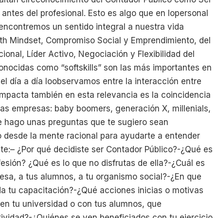
 antes del profesional. Esto es algo que en lopersonal
ncontremos un sentido integral a nuestra vida
owth Mindset, Compromiso Social y Emprendimiento, del
ional, Líder Activo, Negociación y Flexibilidad del
conocidas como “softskills” son las más importantes en
l día a día loobservamos entre la interacción entre
impacta también en esta relevancia es la coincidencia
las empresas: baby boomers, generación X, millenials,
e hago unas preguntas que te sugiero sean
o desde la mente racional para ayudarte a entender
nte:– ¿Por qué decidiste ser Contador Público?-¿Qué es
ofesión? ¿Qué es lo que no disfrutas de ella?-¿Cuál es
presa, a tus alumnos, a tu organismo social?-¿En que
a tu capacitación?-¿Qué acciones inicias o motivas
, en tu universidad o con tus alumnos, que
vidad?-¿Quiénes se ven beneficiados con tu ejercicio