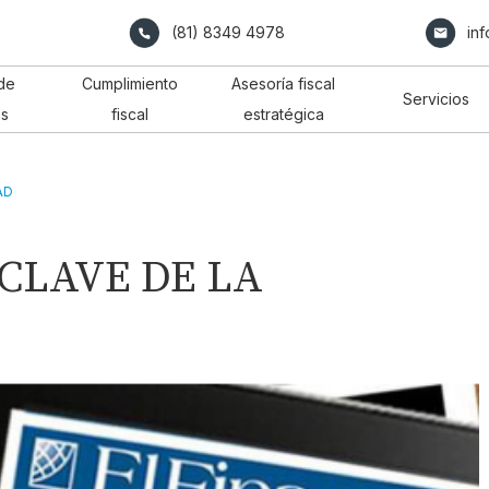
(81) 8349 4978
in
de
Cumplimiento
Asesoría fiscal
Servicios
os
fiscal
estratégica
AD
 CLAVE DE LA